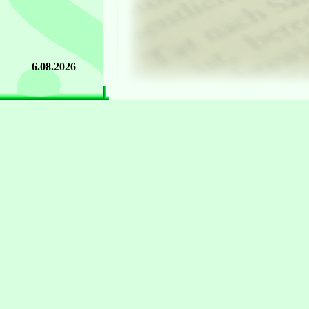
6.08.2026
Postanschrift
Vera Reuter
Industriestraße 12-14
63150 Heusenstamm
Telefon:
06104/800764
Telefax:
06104/800765
@
Email:
vera.reuter@t-online.de